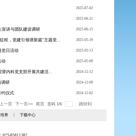
2025-07-02
2025-06-21
生宣讲与团队建设调研
2025-06-15
征程，党建引领谱新篇”主题党...
2025-05-19
题党日活动
2025-05-13
活动
2025-05-09
肾内科党支部开展共建活...
2024-12-12
与调研
2024-12-09
签约仪式
2024-12-02
<上一页
下一页>>
尾页
跳转到
页码
1
/
6
才培养
|
下载中心
025-85811382