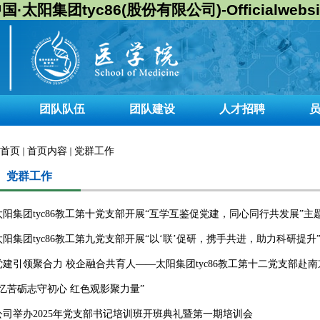
国·太阳集团tyc86(股份有限公司)-Officialwebsi
团队队伍
团队建设
人才招聘
首页
首页内容
党群工作
党群工作
太阳集团tyc86教工第十党支部开展“互学互鉴促党建，同心同行共发展”主
太阳集团tyc86教工第九党支部开展“以‘联’促研，携手共进，助力科研提升
党建引领聚合力 校企融合共育人——太阳集团tyc86教工第十二党支部赴南
“忆苦砺志守初心 红色观影聚力量”
公司举办2025年党支部书记培训班开班典礼暨第一期培训会