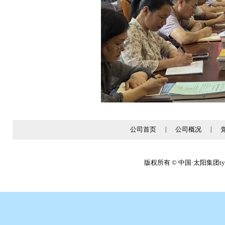
公司首页
|
公司概况
|
版权所有 © 中国·太阳集团tyc86(