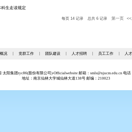
本科生走读规定
第一页
<
每页
14
记录
总共
6
记录
概况
|
党群工作
|
团队建设
|
人才招聘
|
员工工作
|
人
阳集团tyc86(股份有限公司)-Officialwebsite 邮箱：smls@njucm.edu.cn 电话：
地址：南京仙林大学城仙林大道138号 邮编：210023