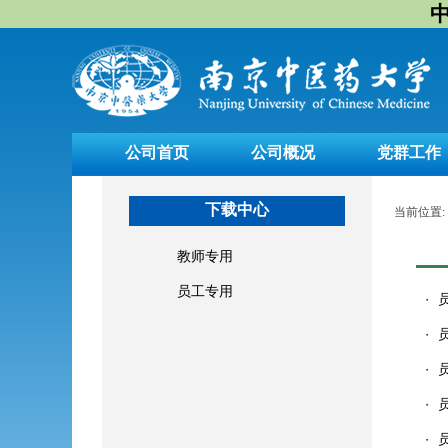
中
公司首页
公司概况
党群工作
下载中心
当前位置:
教师专用
员工专用
・
・
・
・
・