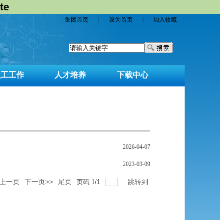
te
集团首页
|
设为首页
|
加入收藏
员工工作
人才培养
下载中心
2026-04-07
2023-03-09
<上一页
下一页>>
尾页
跳转到
页码
1
/
1