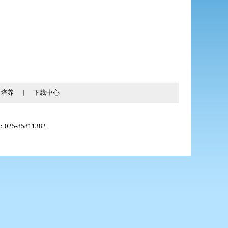
才培养
|
下载中心
025-85811382