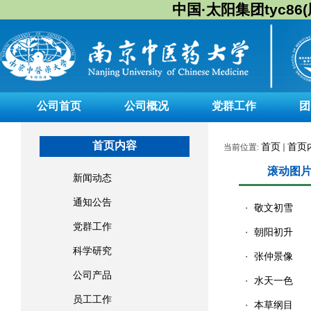
中国·太阳集团tyc86(股
公司首页
公司概况
党群工作
团
首页内容
首页
首页
当前位置:
滚动图
新闻动态
通知公告
敬文初雪
・
党群工作
朝阳初升
・
科学研究
张仲景像
・
公司产品
水天一色
・
员工工作
本草纲目
・