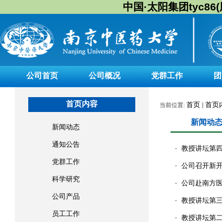
中国·太阳集团tyc86(股
公司首页
公司概况
党群工作
团
首页内容
首页
首页
当前位置:
新闻动
新闻动态
通知公告
教授讲坛第
・
党群工作
公司召开新
・
科学研究
公司赴南方
・
公司产品
教授讲坛第
・
员工工作
教授讲坛第二讲——Ep
・