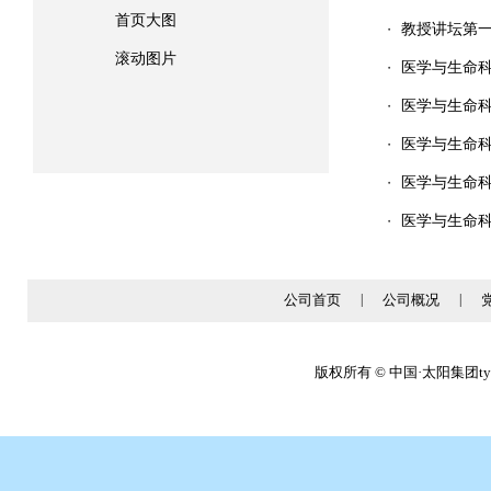
首页大图
教授讲坛第
・
滚动图片
医学与生命科学
・
医学与生命
・
医学与生命科
・
医学与生命
・
医学与生命科
・
公司首页
|
公司概况
|
版权所有 © 中国·太阳集团tyc86(