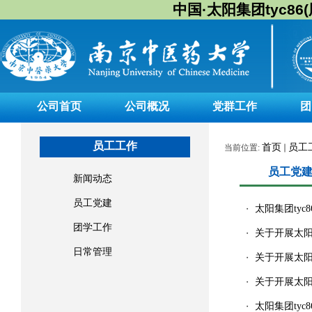
中国·太阳集团tyc86(股
公司首页
公司概况
党群工作
团
员工工作
首页
员工
当前位置:
员工党
新闻动态
员工党建
太阳集团ty
・
团学工作
关于开展太阳
・
日常管理
关于开展太阳
・
关于开展太阳
・
太阳集团ty
・