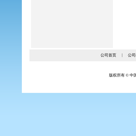
公司首页
|
公司
版权所有 © 中国·太