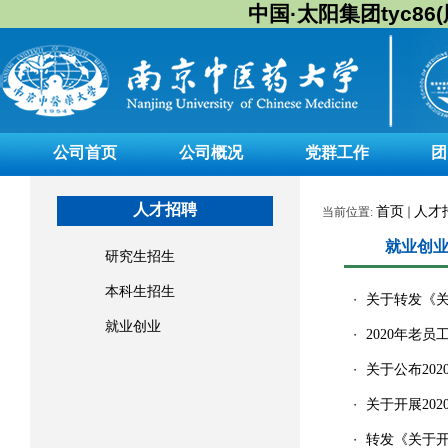
中国·太阳集团tyc86(股
公司首页
公司概况
党群工作
团
人才招聘
首页
人才
当前位置:
就业创
研究生招生
本科生招生
关于转发《
・
就业创业
2020年老
・
关于公布20
・
关于开展20
・
转发《关于开
・