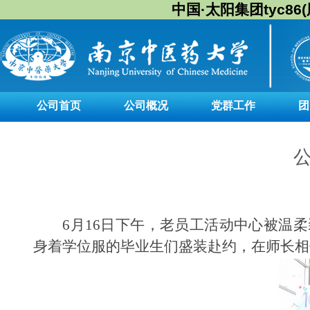
中国·太阳集团tyc86(股
公司首页
公司概况
党群工作
团
公
6月16日下午，老员工活动中心被温
身着学位服的毕业生们盛装赴约，在师长相