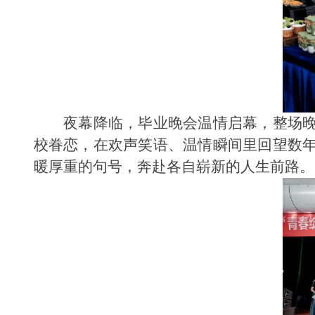
夜幕降临，毕业晚会温情启幕，整场
校眷恋，在欢声笑语、温情瞬间里回望数
暖厚重的句号，奔赴各自崭新的人生前路。