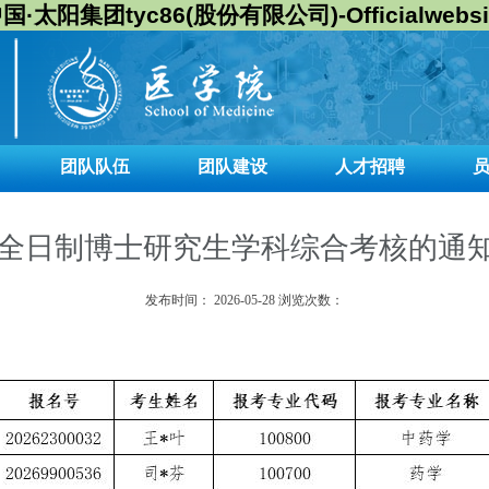
国·太阳集团tyc86(股份有限公司)-Officialwebsi
团队队伍
团队建设
人才招聘
6年全日制博士研究生学科综合考核的通
发布时间：
2026-05-28
浏览次数：