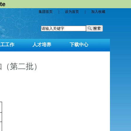
te
集团首页
|
设为首页
|
加入收藏
员工工作
人才培养
下载中心
知（第二批）