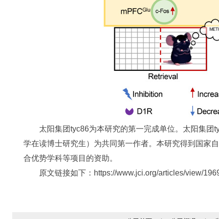
太阳集团tyc86为本研究的第一完成单位。太阳集团t
学在读博士研究生）为共同第一作者。本研究得到国家自
合优势学科等项目的资助。
原文链接如下：https://www.jci.org/articles/view/196