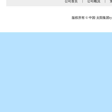
公司首页
|
公司概况
|
版权所有 © 中国·太阳集团tyc86(