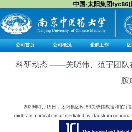
中国·太阳集团tyc86(股
公司首页
公司概况
党群工作
团
科研动态 ——关晓伟、范宇团队在The Jo
胺
2026年1月15日，太阳集团tyc86关晓伟教授和范宇副教授团队在The
midbrain–cortical circuit mediated by claustrum neu