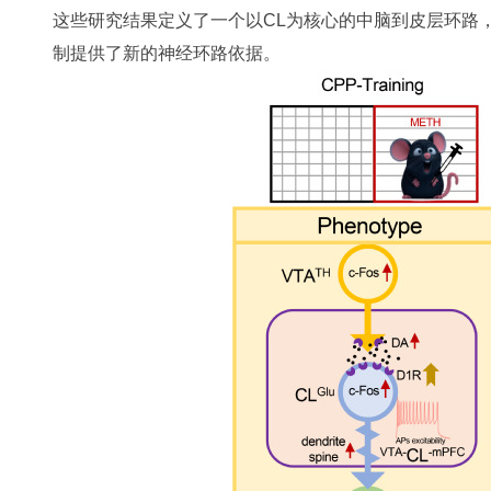
这些研究结果定义了一个以CL为核心的中脑到皮层环路
制提供了新的神经环路依据。