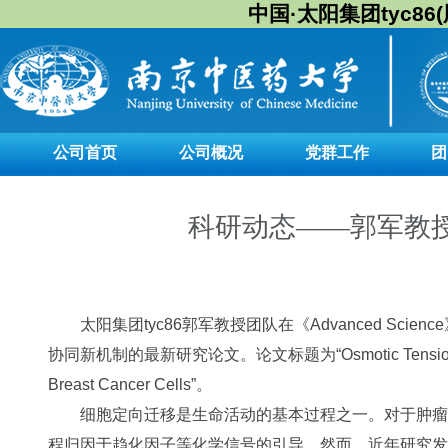
中国·太阳集团tyc86(股
公司首页
公司概况
党群工作
团
科研动态——郭军教授团队
太阳集团tyc86郭军教授团队在《Advanced Scie
协同新机制的最新研究论文。论文标题为“Osmotic Tension Asymmetry D
Breast Cancer Cells”。
细胞定向迁移是生命活动的基本过程之一。对于肿瘤细
程归因于趋化因子等化学信号的引导。然而，近年研究发