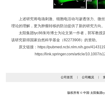
上述研究将电场刺激、细胞电活动与渗透张力、微丝张
理论的理解，更为肿瘤转移的防治提供了新的研究方向。
太阳集团tyc86朱玲博士为论文第一作者，郭军教授及
该研究获得国家自然科学基金（82273908）的资助。
原文链接：https://pubmed.ncbi.nlm.nih.gov/4143119
https://link.springer.com/article/10.1007/s12
公司首页
|
公司概况
|
版权所有 © 中国·太阳集团tyc86(