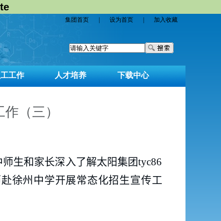
te
集团首页
|
设为首页
|
加入收藏
员工工作
人才培养
下载中心
传工作（三）
生和家长深入了解太阳集团tyc86
老师赴徐州中学开展常态化招生宣传工