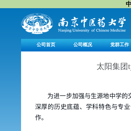
中
公司首页
公司概况
党群工作
太阳集团t
为进一步加强与生源地中学的交
深厚的历史底蕴、学科特色与专业
作。