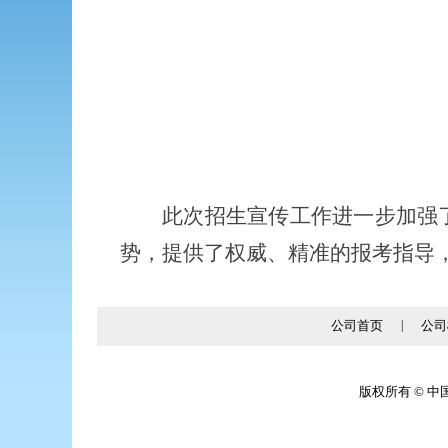
此次招生宣传工作进一步加强
势，提供了权威、精准的报考指导
公司首页
|
公司
版权所有 © 中国·太