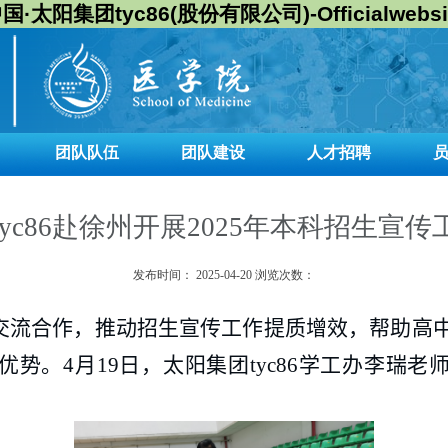
国·太阳集团tyc86(股份有限公司)-Officialwebsi
团队队伍
团队建设
人才招聘
yc86赴徐州开展2025年本科招生宣
发布时间：
2025-04-20
浏览次数：
流合作，推动招生宣传工作提质增效，帮助高中师
优势。
4
月
19
日，太阳集团tyc86学工办李瑞