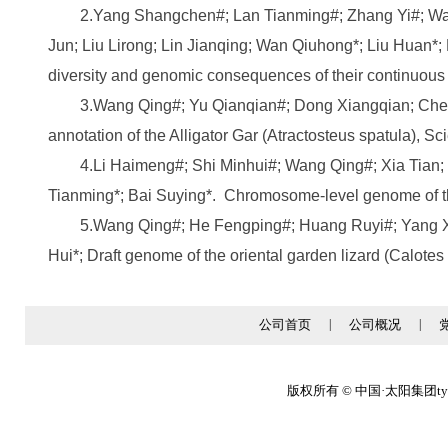
2.Yang Shangchen#; Lan Tianming#; Zhang Yi#; Wan
Jun; Liu Lirong; Lin Jianqing; Wan Qiuhong*; Liu Huan*; 
diversity and genomic consequences of their continuous
3.Wang Qing#; Yu Qianqian#; Dong Xiangqian; Che
annotation of the Alligator Gar (Atractosteus spatula), Sci
4.Li Haimeng#; Shi Minhui#; Wang Qing#; Xia Tian;
Tianming*; Bai Suying*. Chromosome-level genome of th
5.Wang Qing#; He Fengping#; Huang Ruyi#; Yang 
Hui*; Draft genome of the oriental garden lizard (Calotes
公司首页
|
公司概况
|
版权所有 © 中国·太阳集团tyc86(