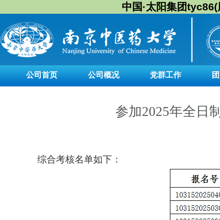
中国·太阳集团tyc86(股
公司首页
公司概况
党群工作
团
参加2025年全
综合考核名单如下：