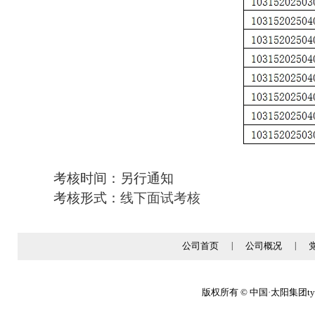
考核时间：另行通知
考核形式：
线下面试考核
公司首页
|
公司概况
|
版权所有 © 中国·太阳集团tyc86(