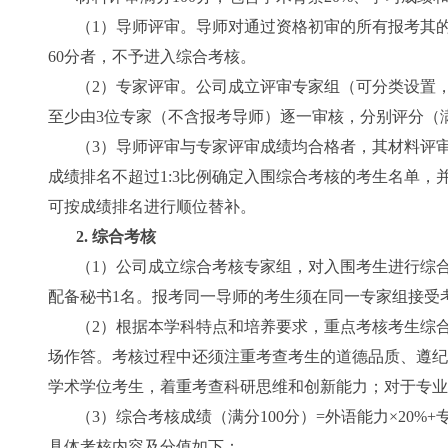
（1）导师评审。导师对通过资格初审的所有报考其
60分者，不予进入综合考核。
（2）专家评审。公司成立评审专家组（可分类设置
至少由3位专家（不含报考导师）逐一审核，分别评分（满
（3）导师评审与专家评审成绩均合格者，其材料评审成
成绩排名不超过1:3比例确定入围综合考核的考生名单
可按成绩排名进行顺位替补。
2. 综合考核
（1）公司成立综合考核专家组，对入围考生进行综
配备秘书1名。报考同一导师的考生须在同一专家组接受
（2）根据本学科特点和培养要求，重点考核考生综
场作答。考核过程中还须注重考查考生的道德品质、遵纪
学术学位考生，着重考查科研思维和创新能力；对于专业
（3）综合考核成绩（满分100分）=外语能力×20%+
具体考核内容及分值如下：