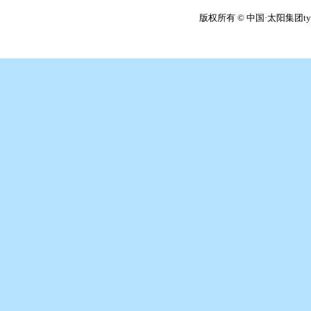
版权所有 © 中国·太阳集团tyc86(