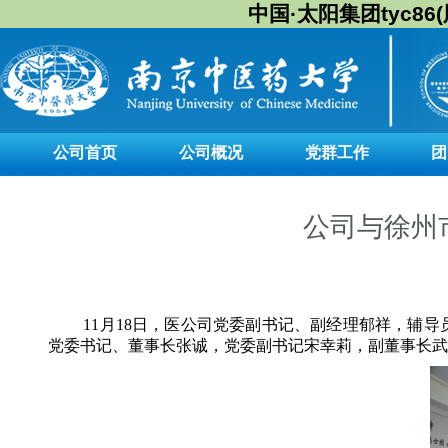
中国·太阳集团tyc86(股
公司首页
公司概况
党群工作
团
公司与徐州
11
月
18
日，医公司党委副书记、副经理郁祥，辅导
党委书记、董事长张诚，党委副书记宋幸莉，副董事长武