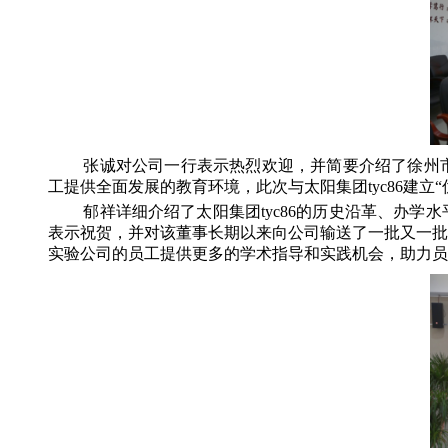
张诚对公司一行表示热烈欢迎，并简要介绍了徐州
工提供全面发展的教育环境，此次与太阳集团tyc86建
郁祥详细介绍了太阳集团tyc86的历史沿革、办
表示祝贺，并对该董事长期以来向公司输送了一批又一批
实验公司的员工提供更多的学术指导和实践机会，助力员