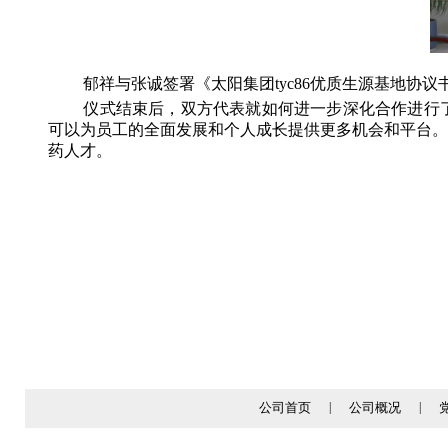
郁祥与张诚签署《太阳集团tyc86优质生源基地协议
仪式结束后，双方代表就如何进一步深化合作进行
可以为员工的全面发展和个人成长提供更多机会和平台。
药人才。
公司首页
|
公司概况
|