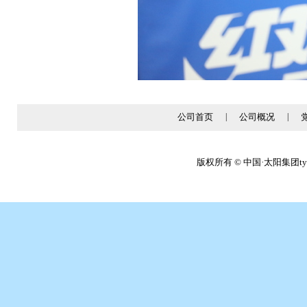
公司首页
|
公司概况
|
版权所有 © 中国·太阳集团tyc86(