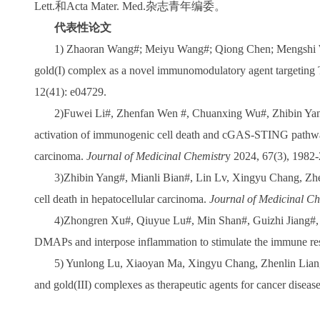
Lett.和Acta Mater. Med.杂志青年编委。
代表性论文
1) Zhaoran Wang#; Meiyu Wang#; Qiong Chen; Mengshi W
gold(I) complex as a novel immunomodulatory agent targetin
12(41): e04729.
2)Fuwei Li#, Zhenfan Wen #, Chuanxing Wu#, Zhibin Ya
activation of immunogenic cell death and cGAS-STING pathway
carcinoma.
Journal of Medicinal Chemistr
y 2024, 67(3), 1982
3)Zhibin Yang#, Mianli Bian#, Lin Lv, Xingyu Chang, Z
cell death in hepatocellular carcinoma.
Journal of Medicinal C
4)Zhongren Xu#, Qiuyue Lu#, Min Shan#, Guizhi Jiang#,
DMAPs and interpose inflammation to stimulate the immune res
5) Yunlong Lu, Xiaoyan Ma, Xingyu Chang, Zhenlin Lian
and gold(III) complexes as therapeutic agents for cancer diseas