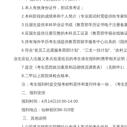
1.
本人有效身份证件，初试准考证；
2.
本科阶段的成绩单和个人简介（专业面试时需提供给专家
3.
往届生提供本科毕业证书或《教育部学历证书电子注册备案表》（http
4.
应届生提供注册完整的本科员工证及《教育部学籍在线验证报告》（htt
5.
持有海外学历考生须提供教育部留学服务中心出具的《国
6.
符合“老员工志愿服务西部计划”、“三支一扶计划”、“农
业生应征入伍服义务兵役退役后的考生请在报到时携带相关证明
7.
提交《考生思想政治素质和品德情况调查表》（见附件1）
8.
二甲以上医院体检合格单。
注：考生报到时提交报考材料原件和复印件各一份，《考生
二、报到安排
报到时间：4月14日10:00-14:00
报到地点：仙林校区B8-319室
三、其他说明
1.
公司将在研究生院网站公布进入复试的考生信息，不再另